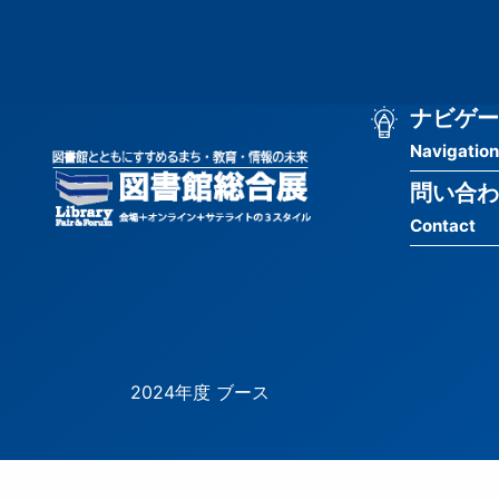
メ
匿
イ
ン
名
コ
ン
メ
ナビゲー
ユ
テ
Navigation
イ
ン
ー
ツ
問い合わ
ン
ザ
に
Contact
移
ナ
ー
動
ビ
用
ゲ
メ
ー
ニ
2024年度 ブース
シ
ュ
ョ
ー