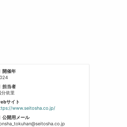
開催年
024
担当者
國分依里
webサイト
ttps://www.seitosha.co.jp/
公開用メール
onsha_tokuhan@seitosha.co.jp