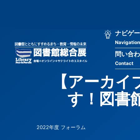
メ
匿
イ
ン
名
コ
ン
メ
ナビゲー
ユ
テ
Navigation
イ
ン
ー
ツ
問い合わ
ン
ザ
に
Contact
移
ナ
ー
動
【アーカイ
ビ
用
す！図書
ゲ
メ
ー
ニ
シ
ュ
2022年度 フォーラム
ョ
ー