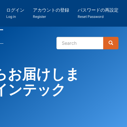
ログイン
アカウントの登録
パスワードの再設定
Log in
Register
Reset Password
ー
Search
Search
検
索
らお届けしま
インテック