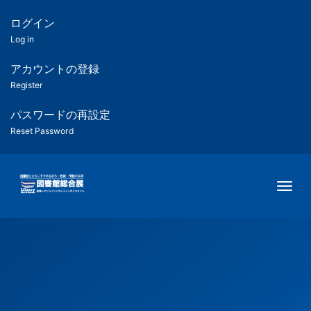
メ
イ
ログイン
匿
ン
Log in
コ
名
ン
アカウントの登録
ユ
テ
Register
ン
ー
ツ
パスワードの再設定
に
Reset Password
ザ
移
動
ー
Togg
用
メ
ニ
ュ
ー