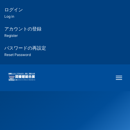
メ
イ
ログイン
匿
ン
Log in
コ
名
ン
アカウントの登録
ユ
テ
Register
ン
ー
ツ
パスワードの再設定
に
Reset Password
ザ
移
動
ー
Togg
用
メ
ニ
ュ
ー