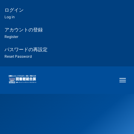
メ
イ
ログイン
匿
ン
Log in
コ
名
ン
アカウントの登録
ユ
テ
Register
ン
ー
ツ
パスワードの再設定
に
Reset Password
ザ
移
動
ー
Togg
用
メ
ニ
ュ
ー