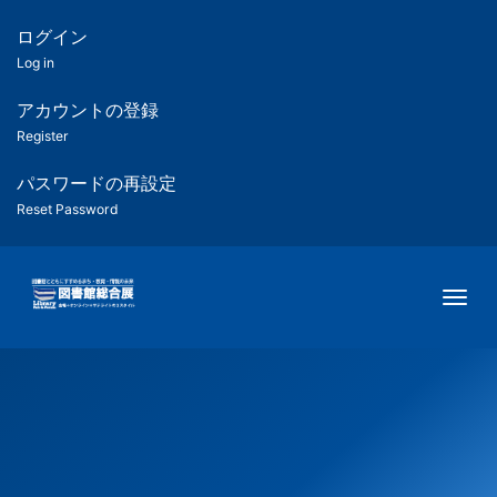
メ
イ
ログイン
匿
ン
Log in
コ
名
ン
アカウントの登録
ユ
テ
Register
ン
ー
ツ
パスワードの再設定
に
Reset Password
ザ
移
動
ー
Togg
用
メ
ニ
ュ
ー