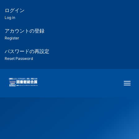
メ
イ
ログイン
匿
ン
Log in
コ
名
ン
アカウントの登録
ユ
テ
Register
ン
ー
ツ
パスワードの再設定
に
Reset Password
ザ
移
動
ー
Togg
用
メ
ニ
ュ
ー