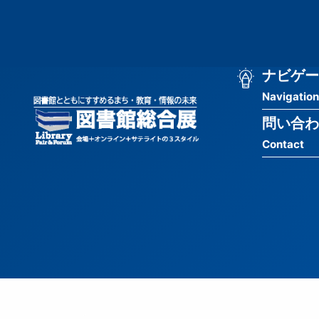
メ
匿
イ
ン
名
コ
ン
メ
ナビゲー
ユ
テ
Navigation
イ
ン
ー
ツ
問い合わ
ン
ザ
に
Contact
移
ナ
ー
動
ビ
用
ゲ
メ
ー
ニ
シ
ュ
ョ
ー