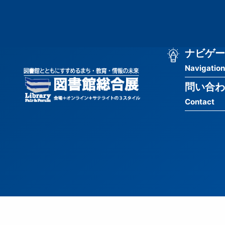
メ
匿
イ
ン
名
コ
ン
メ
ナビゲー
ユ
テ
Navigation
イ
ン
ー
ツ
問い合わ
ン
ザ
に
Contact
移
ナ
ー
動
ビ
用
ゲ
メ
ー
ニ
シ
ュ
ョ
ー