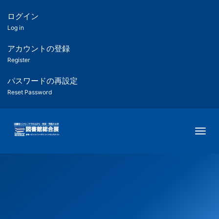
メ
イ
ログイン
匿
ン
Log in
コ
名
ン
アカウントの登録
ユ
テ
Register
ン
ー
ツ
パスワードの再設定
に
Reset Password
ザ
移
動
ー
Togg
用
メ
ニ
ュ
ー