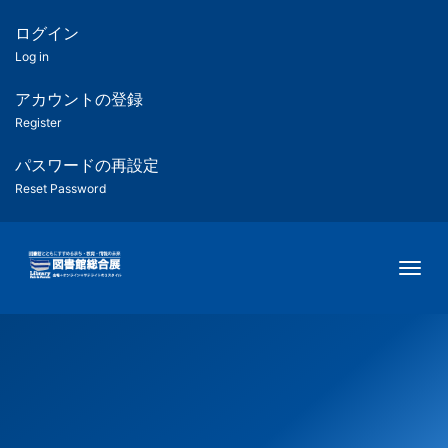
メ
イ
ログイン
匿
ン
Log in
コ
名
ン
アカウントの登録
ユ
テ
Register
ン
ー
ツ
パスワードの再設定
に
Reset Password
ザ
移
動
ー
Togg
用
メ
ニ
ュ
ー