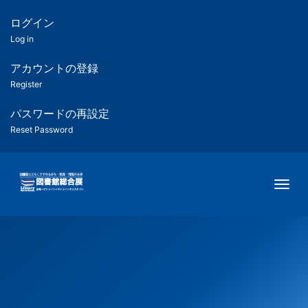
メ
イ
ログイン
匿
ン
Log in
コ
名
ン
アカウントの登録
ユ
テ
Register
ン
ー
ツ
パスワードの再設定
に
Reset Password
ザ
移
動
ー
Togg
用
メ
ニ
ュ
ー