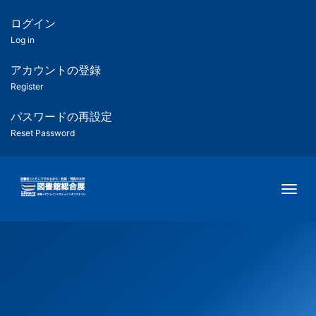
メ
イ
ログイン
匿
ン
Log in
コ
名
ン
アカウントの登録
ユ
テ
Register
ン
ー
ツ
パスワードの再設定
に
Reset Password
ザ
移
動
ー
Togg
用
メ
ニ
ュ
ー