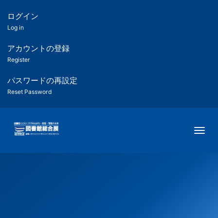
メ
イ
ログイン
匿
ン
Log in
コ
名
ン
アカウントの登録
ユ
テ
Register
ン
ー
ツ
パスワードの再設定
に
Reset Password
ザ
移
動
ー
Togg
用
メ
ニ
ュ
ー