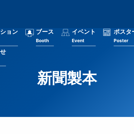
ション
ブース
イベント
ポスタ
Booth
Event
Poster
せ
新聞製本