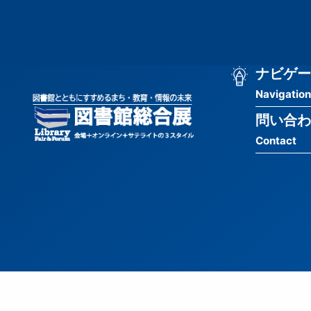
メ
匿
イ
ン
名
コ
ン
メ
ナビゲー
ユ
テ
Navigation
イ
ン
ー
ツ
問い合わ
ン
ザ
に
Contact
移
ナ
ー
動
ビ
用
ゲ
メ
ー
ニ
シ
ュ
ョ
ー