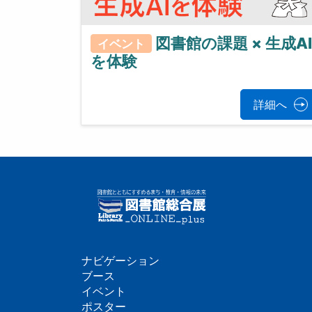
図書館の課題 × 生成AI
イベント
を体験
詳細へ
ナビゲーション
フ
ブース
イベント
ッ
ポスター