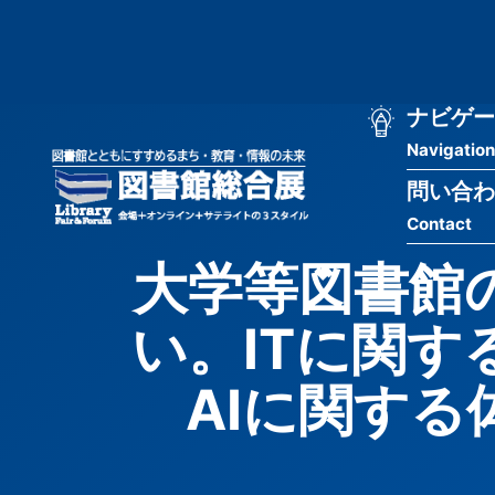
メ
匿
イ
ン
名
コ
ン
メ
ナビゲー
ユ
テ
Navigation
イ
ン
ー
ツ
問い合わ
ン
ザ
に
Contact
移
ナ
ー
動
大学等図書館
ビ
用
い。ITに関
ゲ
メ
ー
ニ
AIに関す
シ
ュ
ョ
ー