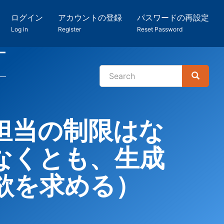
ログイン
アカウントの登録
パスワードの再設定
Log in
Register
Reset Password
ー
Search
Search
検
索
担当の制限はな
なくとも、生成
欲を求める）