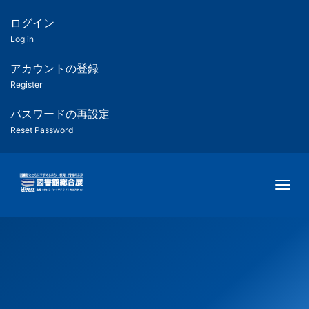
メ
イ
ログイン
匿
ン
Log in
コ
名
ン
アカウントの登録
ユ
テ
Register
ン
ー
ツ
パスワードの再設定
に
Reset Password
ザ
移
動
ー
Togg
用
メ
ニ
ュ
ー