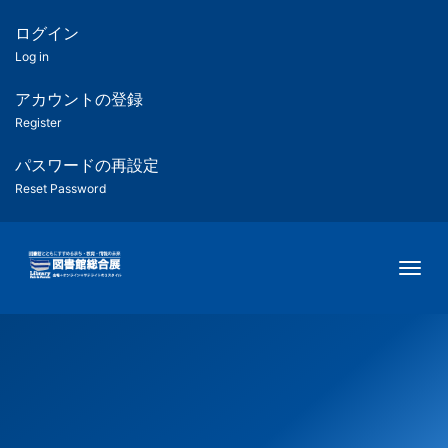
メ
イ
ログイン
匿
ン
Log in
コ
名
ン
アカウントの登録
ユ
テ
Register
ン
ー
ツ
パスワードの再設定
に
Reset Password
ザ
移
動
ー
Togg
用
メ
ニ
ュ
ー