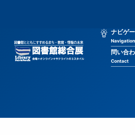
メ
匿
イ
ン
名
コ
ン
メ
ナビゲー
ユ
テ
Navigation
イ
ン
ー
ツ
問い合わ
ン
ザ
に
Contact
移
ナ
ー
動
ビ
用
ゲ
メ
ー
ニ
シ
ュ
ョ
ー