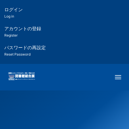
メ
イ
ログイン
匿
ン
Log in
コ
名
ン
アカウントの登録
ユ
テ
Register
ン
ー
ツ
パスワードの再設定
に
Reset Password
ザ
移
動
ー
Togg
用
メ
ニ
ュ
ー