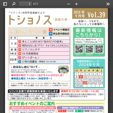
of 2
Toggle
Find
Zoom
Zoom
Too
Sidebar
Out
In
おすすめイベントのご案内