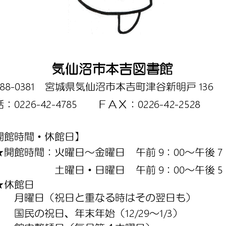
気
仙
沼
市
本
吉
図書
館
88-0381
136 
宮城県気仙沼市本吉町津谷新明戸
0226-42-4785
0226-42-2528 
話：
ＦＡＸ：
開館時間・休館日】
9
00
7
★開館時間：火曜日～金曜日
午前
：
～午後
9
00
5
土曜日・日曜日
午前
：
～午後
★休館日
月曜日（祝日と重なる時はその翌日も）
12/29
1/3
国民の祝日、年末年始（
～
）