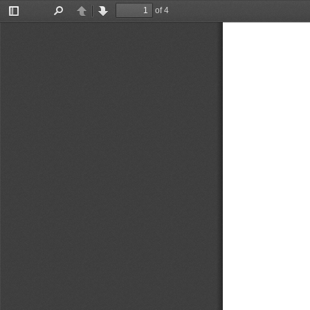
of 4
Toggle
Find
Previous
Next
Sidebar