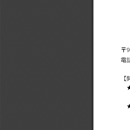
9
〒
電
【