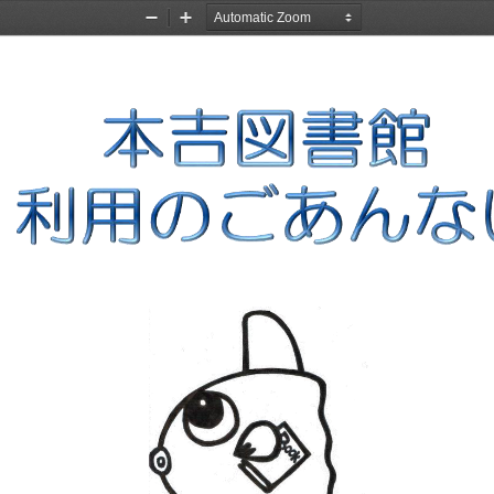
Zoom
Zoom
Out
In