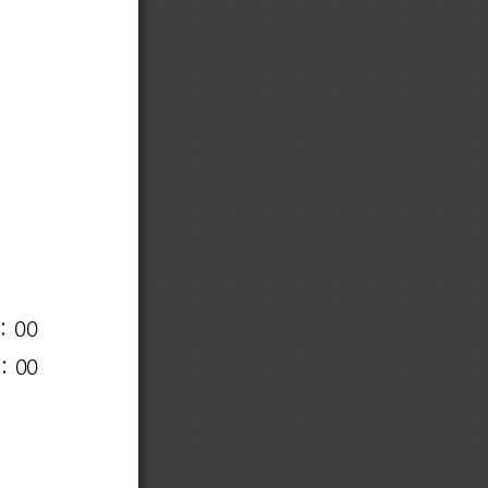
00 
：
00 
：