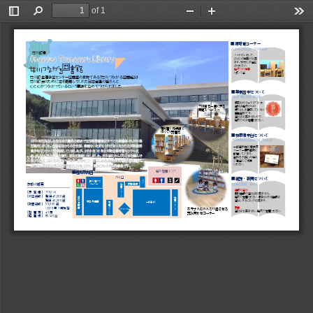
of 1
Toggle
Find
Zoom
Zoom
Too
Sidebar
Out
In
■
視聴覚コーナー
AUDIOVISUAL
CORNER
女川町
●
ヘッド
ホン
をして
、
ＤＶＤの視聴が出来
ます。
受付
に
お
申込
みください。
館内での視聴
1
枚／
1
日
女川町
生涯学習センター
図書室の愛称である「女川つながる図書館」は
女川町民のために本を寄贈してくれた
日本全国の皆さん
と
心と
心
が
つながっている
という意味を込めてつけられました。
■
禁帯出本について
RESTRICTED
BOOK
禁帯出
のマークがついた
女川湾を一望できる
資料は
館内から
の
閲覧スペース
持ち出しを許可していない
貴重
資料
です。
貸出は出来ませんので、
館内でのみ閲覧ください。
落ち着いた照明で
ゆっくり読書を
■
検索端末台に
つい
て
TERMINAL
SEARCH
T
ABLE
一般
資料棚
１０番検索
コーナー表示箇所に
設置しています。
資料をお探しの際は、
ご自由にご利用
ください。
館外閲覧
エリア
■
館内
案内
図
入り口
■
雑誌・新聞について
Ａ
読み聞かせ
Ｖ
施設の概要
新聞・雑誌
MAGAZINE
NEWS
コーナー
閲
覧
ス
雑誌の貸出
ペ
【床
面
積】
778.1
㎡
ー
新刊雑誌の貸出は出来ません。
ス
【収容冊数】
閉架
40,000
冊
館内で閲覧ください。
新刊以外の雑誌は
絵
閲
本
開架
40,000
冊
覧
貸出しすることが出来ます
。
絵本・児童書
・
一般資料
閲
ス
児
【所蔵冊数】
55
,000
冊
覧
ペ
童
ー
ス
書
新聞
(
2020
年
3
月現在
)
お子さんとのんびり
過ごせる
ス
カウンター
ペ
ー
貸出は出来ません。館内で閲覧ください。
【閲
覧
席】
45
席
読み聞かせコーナー
ス
【駐
車
場】
約
140
台