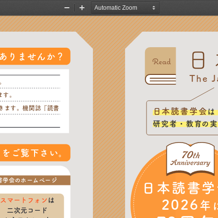
Zoom
Zoom
Out
In
日
ありませんか？
Read
The J
。
ます。
きます。機関誌『読書
日本読書学会
は
研究者・教育の実
ジをご覧下さい。
70
th
Anniversary
書学会のホームページ
日本読書学
2026
スマートフォンは
年
二次元コード
からアクセス！