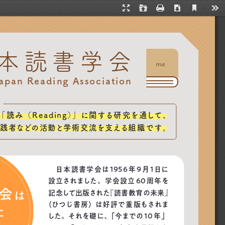
Current
Presentation
Open
Print
Download
Too
View
Mode
本読書学会
me
apan Reading Association
「読み（Reading）」に関する研究を通して、
践者などの活動と学術交流を支える組織です。
 日本読書学会は1956年9月1日に
設立されました
。学会設立60周年を
会
は
記念して出版された『読書教育の未来』
（ひつじ書房）は好評で重版もされま
に
した。それを礎に、「今までの10年」