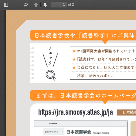
of 2
Toggle
Find
Previous
Next
Sidebar
日本読書学会や『読書科学』にご興味
チェック
★ 年1回研究大会が開催されています
★ 『読書科学』は年4号発刊されてい
★ 会員になると、研究大会で発表で
科学』が送られます。
まずは、日本読書学会のホームペー
https://jra.smoosy.atlas.jp/ja
日本読