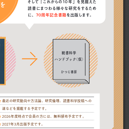
そして「これからの10年」を見据えた
を
読書にまつわる様々な研究をするため
に、70周年記念書籍
を出版します。
読書科学
ハンドブック（仮）
ひつじ書房
★ 最近の研究動向や方法論、研究倫理、読書科学投稿への
道などを掲載する予定です。
★ 2026年度時点で会員の方には、無料頒布予定です。
★ 2027年3月出版予定です。