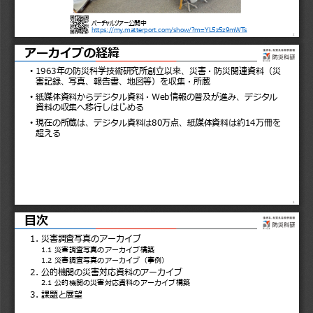
バーチャルツアー公開中
https://my.matterport.com/show/?m=YL5z5z9mWTs
2
アーカイブの経緯
1963
年の防災科学技術研究所創立以来、災害・防災関連資料（災
•
害記録、写真、報告書、地図等）を収集・所蔵
紙媒体資料からデジタル資料・
Web
情報の普及が進み、デジタル
•
資料の収集へ移行しはじめる
現在の所蔵は、デジタル資料は
80
万点、紙媒体資料は約
14
万冊を
•
超える
3
目次
1. 
災害調査写真のアーカイブ
1.1 
災害調査写真のアーカイブ構築
1.2 
災害調査写真のアーカイブ（事例）
2. 
公的機関の災害対応資料のアーカイブ
2.1 
公的機関の災害対応資料のアーカイブ構築
3. 
課題と展望