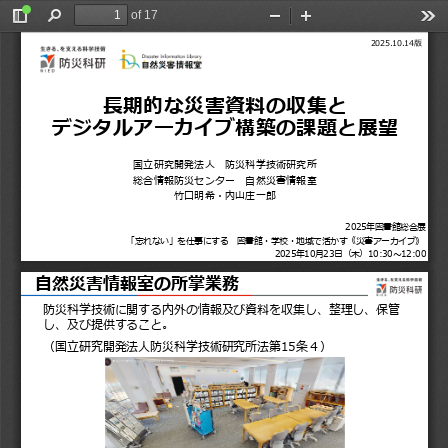
of 17
Toggle
Find
Zoom
Zoom
Too
Sidebar
Out
In
2025.10.14
版
長期的な災害資料の収集と
デジタルアーカイブ構築の課題と展望
国立研究開発法人
防災科学技術研究所
総合情報防災センター
自然災害情報室
竹口明希・内山庄一郎
2025
年図書館総合展
「忘れない」を仕事にする
図書館・学校・地域で活かす
《災害アーカイブ》
2025
年
10
月
23
日（木）
10:30
〜
12:00
自然
災害情報室の所掌業務
防災科学技術に関する内外の情報及び資料を収集し、整理し、保管
し、及び提供すること。
（国立研究開発法人防災科学技術研究所法
第
15
条４）