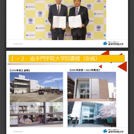
2025/10/24
１－２．追手門学院大学図書館（安威）
【
年改修～
年現在
】
2005
2025
【
年竣工当時
】
1970
2025/10/24