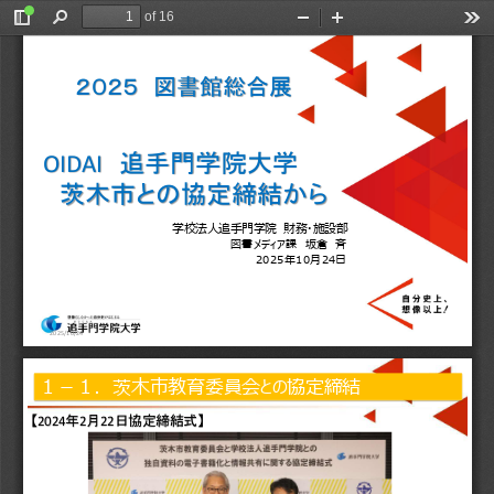
of 16
Toggle
Find
Zoom
Zoom
Too
Sidebar
Out
In
２０２５
図書館総合展
追手門学院大学
OIDAI
茨木市との協定締結から
学校法人追手門学院
財務・施設部
図書メディア課
坂倉
斉
2025
年
10
月
24
日
2025/10/24
１－１．茨木市教育委員会との協定締結
【
年
月
日協定締結式
】
2024
2
22