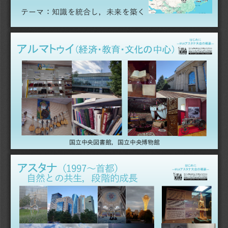
テーマ：知識を統合し，未来を築く
アルマトゥイ
（経済・教育・文化の中心）
国立中央図書館，国立中央博物館
アスタナ
（
1997
～首都）
自然との共生，段階的成長