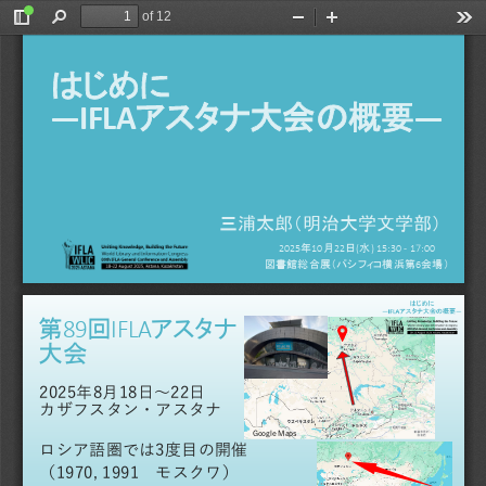
of 12
Toggle
Find
Zoom
Zoom
Too
Sidebar
Out
In
はじめに
アスタナ大会の概要
―IFLA
―
三浦太郎（明治大学文学部）
年
月
日
水
2025
10
22
(
) 15:30
-
17:00
図書館総合展（パシフィコ横浜第
会場）
6
第
回
アスタナ
89
IFLA
大会
2025
年
8
月
18
日～
22
日
カザフスタン・アスタナ
Google Maps
ロシア語圏では
3
度目の開催
（
1970, 1991
モスクワ）