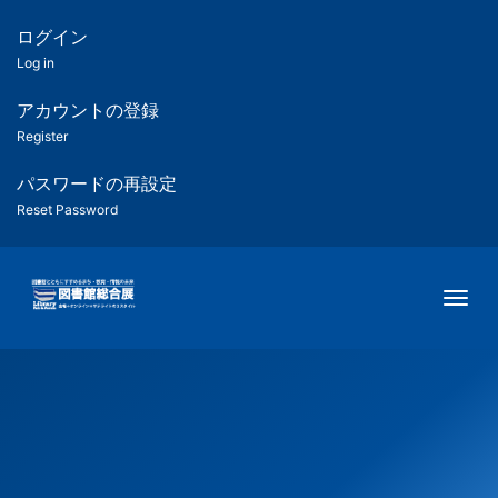
メ
イ
ログイン
匿
ン
Log in
コ
名
ン
アカウントの登録
ユ
テ
Register
ン
ー
ツ
パスワードの再設定
に
Reset Password
ザ
移
動
ー
Togg
用
メ
ニ
ュ
ー