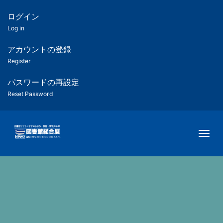
メ
イ
ログイン
匿
ン
Log in
コ
名
ン
アカウントの登録
ユ
テ
Register
ン
ー
ツ
パスワードの再設定
に
Reset Password
ザ
移
動
ー
Togg
用
メ
ニ
ュ
ー