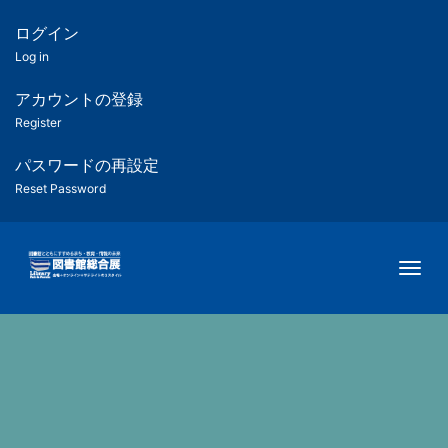
メ
イ
ログイン
匿
ン
Log in
コ
名
ン
アカウントの登録
ユ
テ
Register
ン
ー
ツ
パスワードの再設定
に
Reset Password
ザ
移
動
ー
Togg
用
メ
ニ
ュ
ー