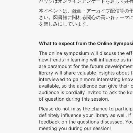
バックはオンラインアンケートを通して共
本イベントは、録画・アーカイブ配信等の
さい。図書館に関わる関心の高い各テーマ
を楽しみにしています。
What to expect from the Online Sympo
The online symposium will discuss the eff
new trends in learning will influence us i
are paramount for the future developments
library will share valuable insights about 
interviewed to gain more interesting knowl
available, so the audience can give their
audience is cordially invited to ask the 
of question during this session.
Please do not miss the chance to participat
definitely influence your library as well. 
feedback on the questions discussed. You
meeting you during our session!