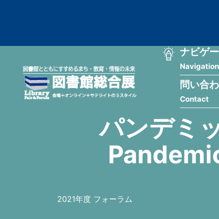
メ
匿
イ
ン
名
コ
ン
メ
ナビゲー
ユ
テ
Navigation
イ
ン
ー
ツ
問い合わ
ン
ザ
に
Contact
移
ナ
ー
動
パンデミッ
ビ
用
Pandemic
ゲ
メ
ー
ニ
シ
ュ
2021年度 フォーラム
ョ
ー