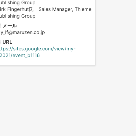
ublishing Group
irk Fingerhut氏 Sales Manager, Thieme
ublishing Group
メール
y_lf@maruzen.co.jp
URL
ttps://sites.google.com/view/my-
f2021/event_b1116