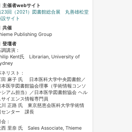
主催者webサイト
第23回（2021）図書館総合展 丸善雄松堂
特設サイト
共催
hieme Publishing Group
登壇者
基調講演：
hilip Kent氏 Librarian, University of
ydney
パネリスト：
富田 麻子 氏 日本医科大学中央図書館／
日本医学図書館協会理事（学術情報コンソ
ーシアム担当）／日本医学図書館協会 ヘル
スサイエンス情報専門員
北川 正路 氏 東京慈恵会医科大学学術情
報センター 課長
司会：
西 里奈 氏 Sales Associate, Thieme