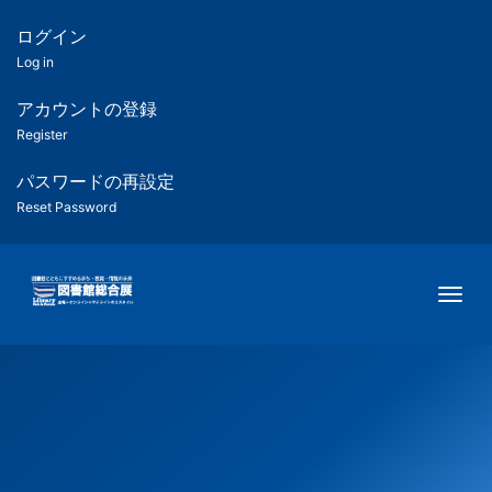
メ
イ
ログイン
匿
ン
Log in
コ
名
ン
アカウントの登録
ユ
テ
Register
ン
ー
ツ
パスワードの再設定
に
Reset Password
ザ
移
動
ー
Togg
用
メ
ニ
ュ
ー