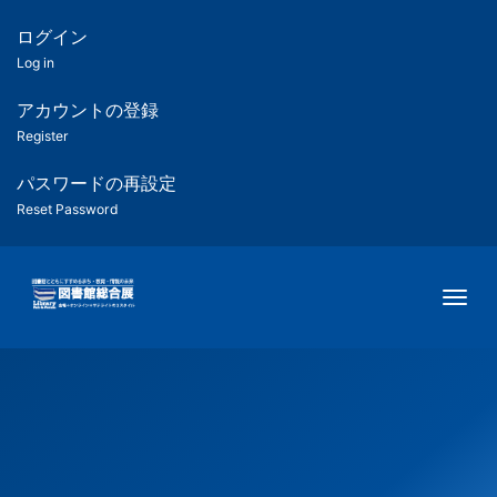
メ
イ
ログイン
匿
ン
Log in
コ
名
ン
アカウントの登録
ユ
テ
Register
ン
ー
ツ
パスワードの再設定
に
Reset Password
ザ
移
動
ー
Togg
用
メ
ニ
ュ
ー