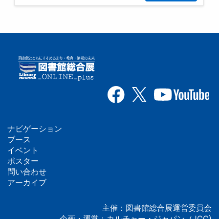
ナビゲーション
フ
ブース
イベント
ッ
ポスター
問い合わせ
タ
アーカイブ
ー
主催：図書館総合展運営委員会
企画・運営：カルチャー・ジャパン（JCC)