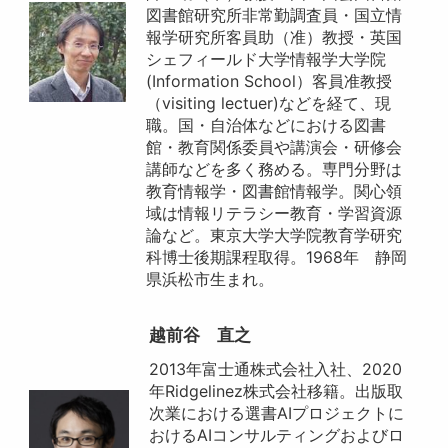
図書館研究所非常勤調査員・国立情
報学研究所客員助（准）教授・英国
シェフィールド大学情報学大学院
(Information School）客員准教授
（visiting lectuer)などを経て、現
職。国・自治体などにおける図書
館・教育関係委員や講演会・研修会
講師などを多く務める。専門分野は
教育情報学・図書館情報学。関心領
域は情報リテラシー教育・学習資源
論など。東京大学大学院教育学研究
科博士後期課程取得。1968年 静岡
県浜松市生まれ。
越前谷 直之
2013年富士通株式会社入社、2020
年Ridgelinez株式会社移籍。出版取
次業における選書AIプロジェクトに
おけるAIコンサルティングおよびロ