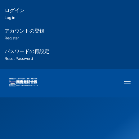
メ
イ
ログイン
匿
ン
Log in
コ
名
ン
アカウントの登録
ユ
テ
Register
ン
ー
ツ
パスワードの再設定
に
Reset Password
ザ
移
動
ー
Togg
用
メ
ニ
ュ
ー