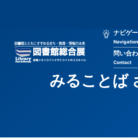
メ
匿
イ
ン
名
コ
ン
メ
ナビゲー
ユ
テ
Navigation
イ
ン
ー
ツ
問い合わ
ン
ザ
に
Contact
移
ナ
ー
動
みることば 
ビ
用
ゲ
メ
ー
ニ
シ
ュ
ョ
ー