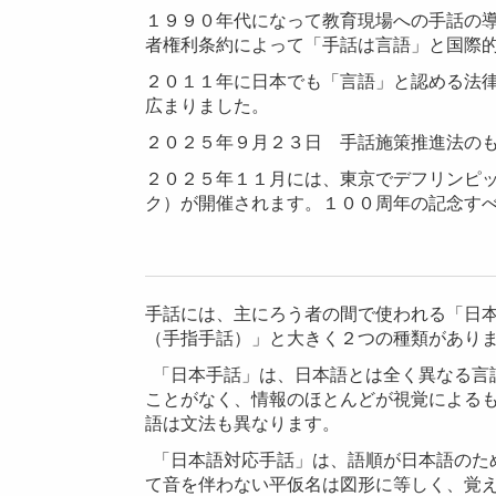
１９９０年代になって教育現場への手話の
者権利条約によって「手話は言語」と国際
２０１１年に日本でも「言語」と認める法
広まりました。
２０２５年９月２３日 手話施策推進法の
２０２５年１１月には、東京で
デフリンピ
ク）が開催されます。１００周年の記念す
手話には、主にろう者の間で使われる「日
（手指手話）」と大きく２つの種類があり
「日本手話」は、
日本語とは全く異なる言
ことがなく、情報のほとんどが視覚による
語は文法も異なります。
「日本語対応手話」は、語順が日本語のた
て音を伴わない平仮名は図形に等しく、覚