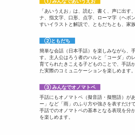
① みんなであいうえお
「あいうえお」は、読む、書く、声に出す
ナ、指文字、口形、点字、ローマ字（ヘボ
すいイラストと解説で、ともだちとも、家
②ともだち
簡単な会話（日本手話）を楽しみながら、
す。主人公はろう者のハルと「コーダ」の
育てられたきこえる子どものことで、手話
た実際のコミュニケーションを楽しめます
③ みんなでオノマトペ
手話にもオノマトペ（擬音語・擬態語）が
ー」など「雨」のふり方や強さを表すだけ
手話でのオノマトペの基本となる表現を分
を楽しめます。