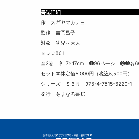
書
作 スギヤマカナヨ
監修 吉岡昌子
対象 幼児～大人
ＮＤＣ801
全3巻 各17×17cm ❶96ページ ❷❸
セット本体定価5,000円（税込5,500円）
シリーズＩＳＢＮ 978-4-7515-3220-1
発行 あすなろ書房