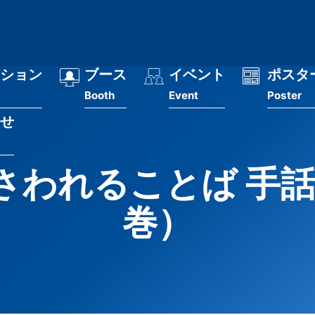
ション
ブース
イベント
ポスタ
Booth
Event
Poster
せ
さわれることば 手
巻）