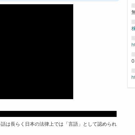
h
0
h
のこと
手話は長らく日本の法律上では「言語」として認められ