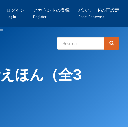
ログイン
アカウントの登録
パスワードの再設定
Log in
Register
Reset Password
ー
Search
Search
検
索
話えほん（全3