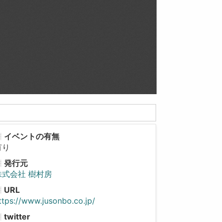
イベントの有無
有り
発行元
株式会社 樹村房
URL
ttps://www.jusonbo.co.jp/
twitter