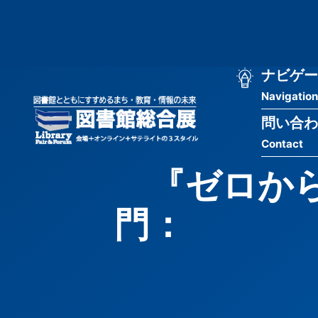
メ
匿
イ
ン
名
コ
ン
メ
ナビゲー
ユ
テ
Navigation
イ
ン
ー
ツ
問い合わ
ン
ザ
に
Contact
移
ナ
ー
動
『ゼロから
ビ
用
門： 日本
ゲ
メ
ー
ニ
シ
ュ
ョ
ー