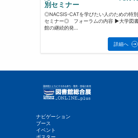
別セミナー
◎NACSIS-CATを学びたい人のための特
セミナー◎ フォーラムの内容 ▶大学図
館の継続的発…
詳細へ
ナビゲーション
フ
ブース
イベント
ッ
ポスター