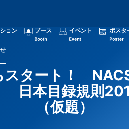
ション
ブース
イベント
ポスタ
Booth
Event
Poster
せ
スタート！ NACSI
目録規則201
（仮題）