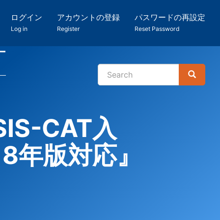
ログイン
アカウントの登録
パスワードの再設定
Log in
Register
Reset Password
ー
Search
Search
検
索
S-CAT入
8年版対応』