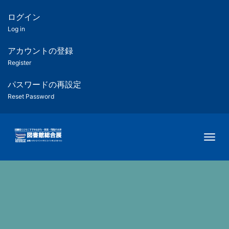
メ
イ
ログイン
匿
ン
Log in
コ
名
ン
アカウントの登録
ユ
テ
Register
ン
ー
ツ
パスワードの再設定
に
Reset Password
ザ
移
動
ー
Togg
用
メ
ニ
ュ
ー