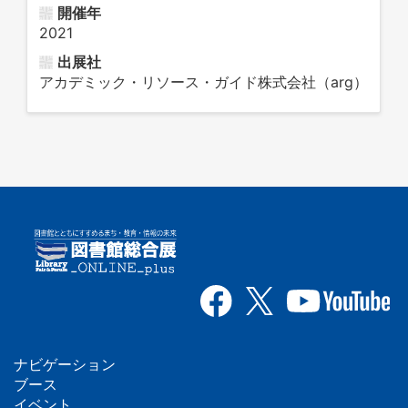
開催年
2021
出展社
アカデミック・リソース・ガイド株式会社（arg）
ナビゲーション
フ
ブース
イベント