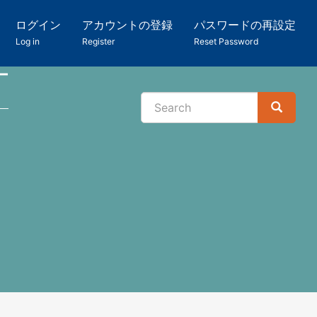
ログイン
アカウントの登録
パスワードの再設定
Log in
Register
Reset Password
ー
Search
Search
検
索