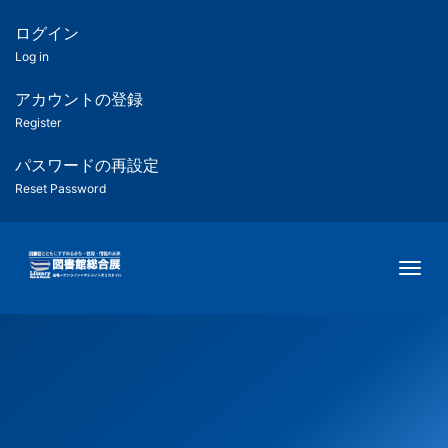
メ
イ
ログイン
匿
ン
Log in
コ
名
ン
アカウントの登録
ユ
テ
Register
ン
ー
ツ
パスワードの再設定
に
Reset Password
ザ
移
動
ー
Togg
用
メ
ニ
ュ
ー