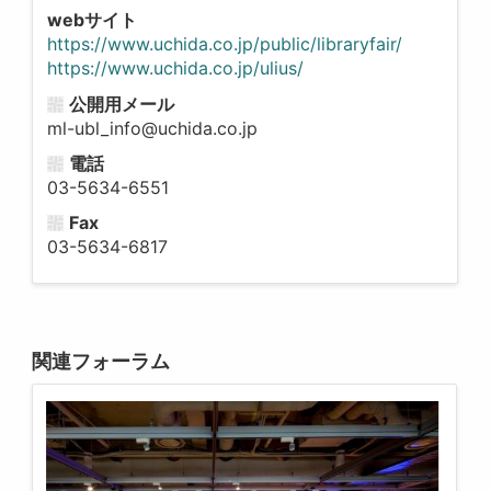
webサイト
https://www.uchida.co.jp/public/libraryfair/
https://www.uchida.co.jp/ulius/
公開用メール
ml-ubl_info@uchida.co.jp
電話
03-5634-6551
Fax
03-5634-6817
関連フォーラム