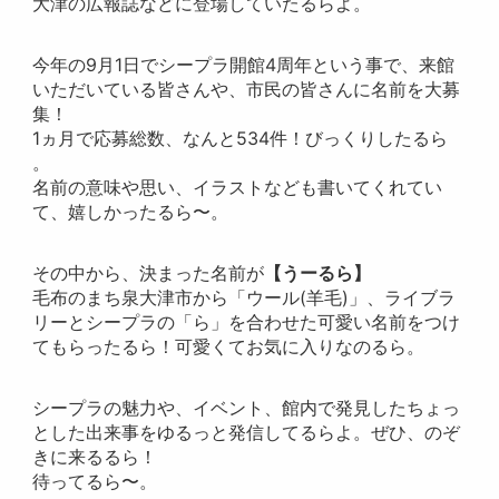
大津の広報誌
などに登場していたるらよ。
今年の9月1日でシープラ開館4周年という事で、来館
いただいて
いる皆さんや、市民の皆さんに名前を大募
集！
1ヵ月で応募総数、なんと534件！びっくりしたるら
。
名前の意味や思い、イラストなども書いてくれてい
て、嬉しかった
るら〜。
その中から、決まった名前が
【うーるら】
毛布のまち泉大津市から「ウール(羊毛)」、ライブラ
リーとシー
プラの「ら」を合わせた可愛い名前をつけ
てもらったるら！可愛く
てお気に入りなのるら。
シープラの魅力や、イベント、館内で発見したちょっ
とした出来事
をゆるっと発信してるらよ。ぜひ、のぞ
きに来るるら！
待ってるら〜。