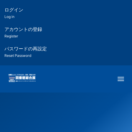
メ
イ
ログイン
匿
ン
Log in
コ
名
ン
アカウントの登録
ユ
テ
Register
ン
ー
ツ
パスワードの再設定
に
Reset Password
ザ
移
動
ー
Togg
用
メ
ニ
ュ
ー