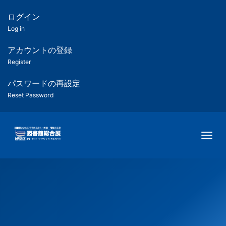
メ
イ
ログイン
匿
ン
Log in
コ
名
ン
アカウントの登録
ユ
テ
Register
ン
ー
ツ
パスワードの再設定
に
Reset Password
ザ
移
動
ー
Togg
用
メ
ニ
ュ
ー