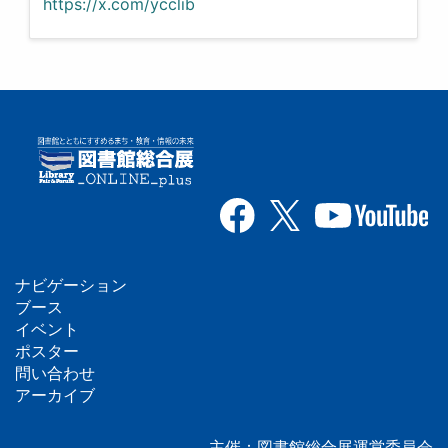
https://x.com/ycclib
ナビゲーション
フ
ブース
イベント
ッ
ポスター
問い合わせ
タ
アーカイブ
ー
主催：図書館総合展運営委員会