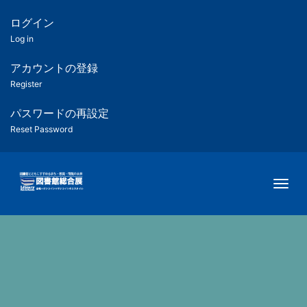
メ
イ
ログイン
匿
ン
Log in
コ
名
ン
アカウントの登録
ユ
テ
Register
ン
ー
ツ
パスワードの再設定
に
Reset Password
ザ
移
動
ー
Togg
用
メ
ニ
ュ
ー