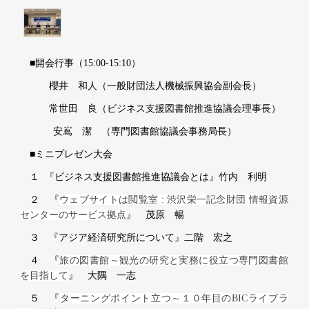
■
開会行事（15:00
‐15
:10
）
櫻井 和人（一般財団法人機械振興協会副会長）
常世田 良（ビジネス支援図書館推進協議会理事長）
安嶌 潔
（専門図書館協議会事務局長）
■
ミニプレゼン大会
１ 『ビジネス支援図書館推進協議会とは』
竹内 利明
２ 『
ウェブサイトは閲覧室 : 渋沢栄一記念財団 情報資源
センターのサービス拠点
』
茂原 暢
３ 『アジア経済研究所について』
二階 宏之
４ 『
旅の図書館～観光の研究と実務に役立つ専門図書館
を目指して
』
大隅 一志
５ 『
ターニングポイント立つ～１０年目のBICライブラ