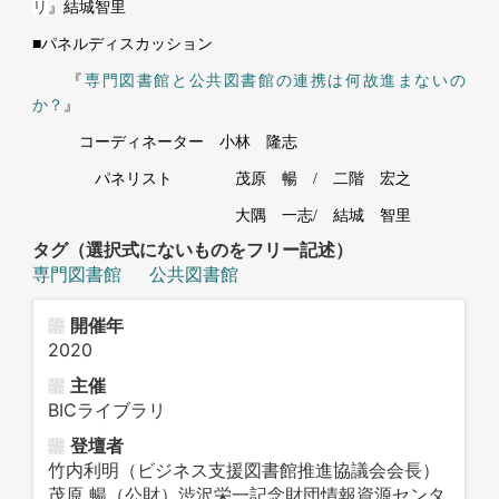
リ
』
結城智里
■パネルディスカッション
『
専門図書館と公共図書館の連携は何故進まないの
か？
』
コーディネーター 小林 隆志
パネリスト 茂原 暢 / 二階 宏之
大隅 一志/ 結城 智里
タグ（選択式にないものをフリー記述）
専門図書館
公共図書館
開催年
2020
主催
BICライブラリ
登壇者
竹内利明（ビジネス支援図書館推進協議会会長）
茂原 暢（公財）渋沢栄一記念財団情報資源センタ