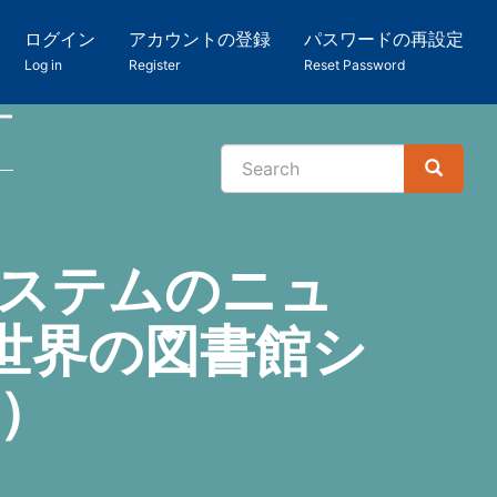
ログイン
アカウントの登録
パスワードの再設定
Log in
Register
Reset Password
ー
Search
Search
検
索
システムのニュ
世界の図書館シ
2）