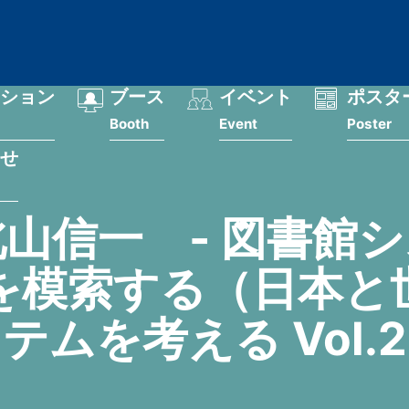
ション
ブース
イベント
ポスタ
Booth
Event
Poster
せ
 北山信一 - 図書館
を模索する（日本と
テムを考える Vol.