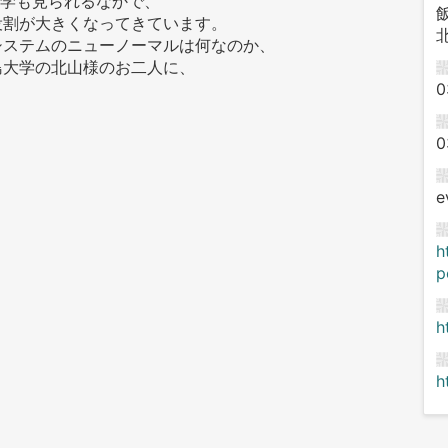
大学も見られるなかで、
役割が大きくなってきています。
システムのニューノーマルは何なのか、
島大学の北山様のお二人に、
0
0
e
h
p
h
h