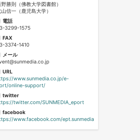
飯野勝則（佛教大学図書館）
北山信一（鹿児島大学）
電話
3-3299-1575
FAX
3-3374-1410
メール
vent@sunmedia.co.jp
URL
ttps://www.sunmedia.co.jp/e-
ort/online-support/
twitter
ttps://twitter.com/SUNMEDIA_eport
facebook
ttps://www.facebook.com/ept.sunmedia