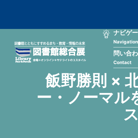
メ
匿
イ
ン
名
コ
ン
メ
ナビゲー
ユ
テ
Navigation
イ
ン
ー
ツ
問い合わ
ン
ザ
に
Contact
移
ナ
ー
動
飯野勝則 ×
ビ
用
ー・ノーマル
ゲ
メ
ー
ニ
ス
シ
ュ
ョ
ー