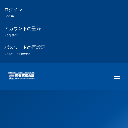
メ
イ
ログイン
匿
ン
Log in
コ
名
ン
アカウントの登録
ユ
テ
Register
ン
ー
ツ
パスワードの再設定
に
Reset Password
ザ
移
動
ー
Togg
用
メ
ニ
ュ
ー