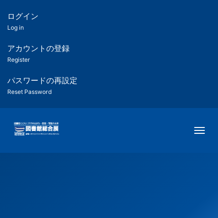
メ
イ
ログイン
匿
ン
Log in
コ
名
ン
アカウントの登録
ユ
テ
Register
ン
ー
ツ
パスワードの再設定
に
Reset Password
ザ
移
動
ー
Togg
用
メ
ニ
ュ
ー