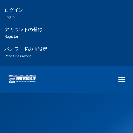
メ
イ
ログイン
匿
ン
Log in
コ
名
ン
アカウントの登録
ユ
テ
Register
ン
ー
ツ
パスワードの再設定
に
Reset Password
ザ
移
動
ー
Togg
用
メ
ニ
ュ
ー