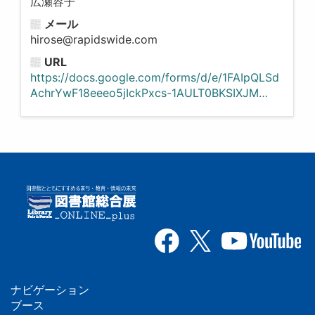
広瀬容子
メール
hirose@rapidswide.com
URL
https://docs.google.com/forms/d/e/1FAIpQLSd
AchrYwF18eeeo5jIckPxcs-1AULT0BKSIXJM…
ナビゲーション
フ
ブース