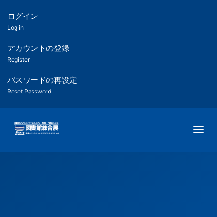
メ
イ
ログイン
匿
ン
Log in
コ
名
ン
アカウントの登録
ユ
テ
Register
ン
ー
ツ
パスワードの再設定
に
Reset Password
ザ
移
動
ー
Togg
用
メ
ニ
ュ
ー