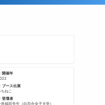
開催年
022
ブース出展
みちねこ
登壇者
今井福司先生（白百合女子大学）