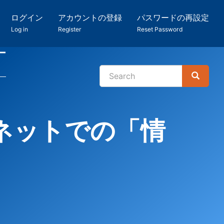
ログイン
アカウントの登録
パスワードの再設定
Log in
Register
Reset Password
ー
Search
Search
検
索
ネットでの「情
！