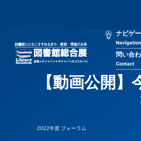
メ
匿
イ
ン
名
コ
ン
メ
ナビゲー
ユ
テ
Navigation
イ
ン
ー
ツ
問い合わ
ン
ザ
に
Contact
移
ナ
ー
動
【動画公開】
ビ
用
ゲ
メ
ー
ニ
シ
ュ
2022年度 フォーラム
ョ
ー