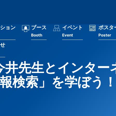
ション
ブース
イベント
ポスタ
Booth
Event
Poster
せ
今井先生とインター
報検索」を学ぼう