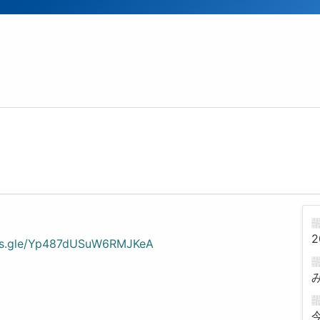
2
rms.gle/Yp487dUSuW6RMJKeA