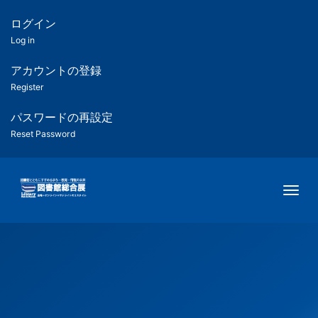
メ
イ
ログイン
匿
ン
Log in
コ
名
ン
アカウントの登録
ユ
テ
Register
ン
ー
ツ
パスワードの再設定
に
Reset Password
ザ
移
動
ー
Togg
用
メ
ニ
ュ
ー