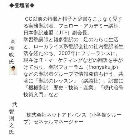
◆登壇者◆
CG以前の特撮と帽子と辞書をこよなく愛す
る実務翻訳者。フェロー・アカデミー講師。
日本翻訳連盟（JTF）副会長。
学習塾講師と雑多翻訳の二足のわらじ生活
高
と、ローカライズ系翻訳会社の社内翻訳者生
橋
活を経たのち、2007年にフリーランスに。
聡
現在はIT・マーケティングなどの翻訳を手が
氏
けており、翻訳フォーラム（fhonyaku.jp）
などの翻訳者グループで情報発信も行う。共
著に『翻訳のレッスン』（講談社）。訳書に
『機械翻訳：歴史・技術・産業』『現代暗号
技術入門』など
武
智
株式会社ネットアドバンス（小学館グルー
則
プ）ゼネラルマネージャー
之
氏