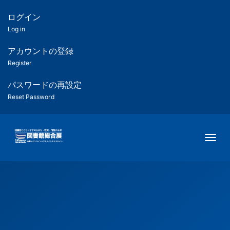
メ
イ
ログイン
匿
ン
Log in
コ
名
ン
アカウントの登録
ユ
テ
Register
ン
ー
ツ
パスワードの再設定
に
Reset Password
ザ
移
動
ー
Togg
用
メ
ニ
ュ
ー